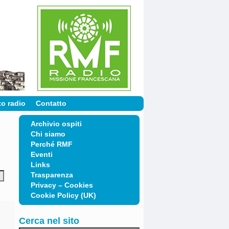
to radio
Contatto
Archivio ospiti
Chi siamo
Perché RMF
Eventi
Links
Trasparenza
Privacy – Cookies
Cookie Policy (UK)
Cerca nel sito