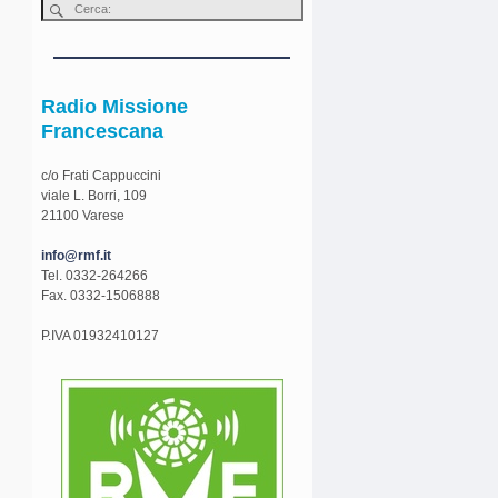
Radio Missione
Francescana
c/o Frati Cappuccini
viale L. Borri, 109
21100 Varese
info@rmf.it
Tel. 0332-264266
Fax. 0332-1506888
P.IVA 01932410127